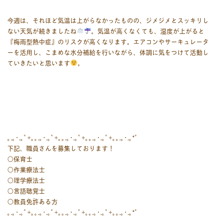
今週は、それほど気温は上がらなかったものの、ジメジメとスッキリし
ない天気が続きましたね
。気温が高くなくても、湿度が上がると
『梅雨型熱中症』のリスクが高くなります。エアコンやサーキュレータ
ーを活用し、こまめな水分補給を行いながら、体調に気をつけて活動し
ていきたいと思います
。
｡.｡･.｡ﾟ+｡｡.｡･.｡ﾟ+｡｡.｡･.｡ﾟ+｡｡.｡･.｡ﾟ+｡｡.｡･.｡*ﾟ
下記、職員さんを募集しております！
○保育士
○作業療法士
○理学療法士
○言語聴覚士
○教員免許ある方
｡.｡･.｡ﾟ+｡｡.｡･.｡ﾟ+｡｡.｡･.｡ﾟ+｡｡.｡･.｡ﾟ+｡｡.｡･.｡*ﾟ