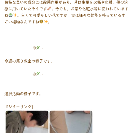
独特な臭いの成分には殺菌作用があり、昔は生葉を火傷や化膿、傷の治
療に用いていたそうです
。今でも、お茶や化粧水等に使われています
ね
。白くて可愛らしい花ですが、実は様々な効能を持っているす
ごい植物なんですね
。
――――――― 𑁍
.∘
今週の第３教室の様子です。
――――――― 𑁍
.∘
選択活動の様子です。
『ジターリング』