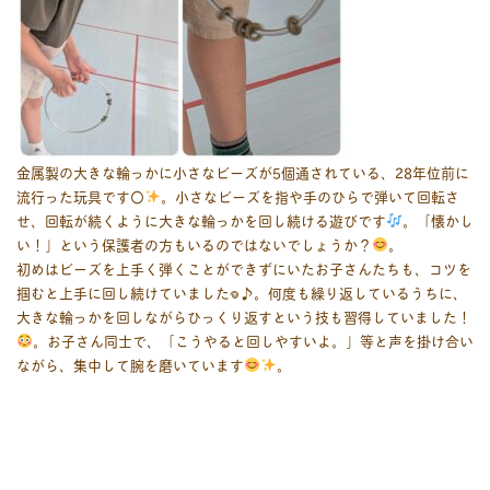
金属製の大きな輪っかに小さなビーズが5個通されている、28年位前に
流行った玩具です〇
。小さなビーズを指や手のひらで弾いて回転さ
せ、回転が続くように大きな輪っかを回し続ける遊びです
。「懐かし
い！」という保護者の方もいるのではないでしょうか？
。
初めはビーズを上手く弾くことができずにいたお子さんたちも、コツを
掴むと上手に回し続けていました‎𖦹‎♪。何度も繰り返しているうちに、
大きな輪っかを回しながらひっくり返すという技も習得していました！
。お子さん同士で、「こうやると回しやすいよ。」等と声を掛け合い
ながら、集中して腕を磨いています
。