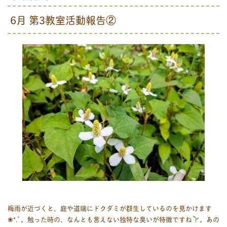
6月 第3教室活動報告②
梅雨が近づくと、庭や道端にドクダミが群生しているのを見かけます
❀*.ﾟ。触った時の、なんとも言えない独特な臭いが特徴ですね
‬‪。あの