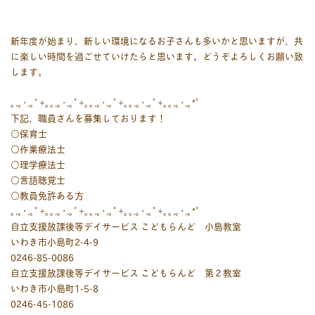
新年度が始まり、新しい環境になるお子さんも多いかと思いますが、共
に楽しい時間を過ごせていけたらと思います。どうぞよろしくお願い致
します。
｡.｡･.｡ﾟ+｡｡.｡･.｡ﾟ+｡｡.｡･.｡ﾟ+｡｡.｡･.｡ﾟ+｡｡.｡･.｡*ﾟ
下記、職員さんを募集しております！
○保育士
○作業療法士
○理学療法士
○言語聴覚士
○教員免許ある方
｡.｡･.｡ﾟ+｡｡.｡･.｡ﾟ+｡｡.｡･.｡ﾟ+｡｡.｡･.｡ﾟ+｡｡.｡･.｡*ﾟ
自立支援放課後等デイサービス こどもらんど 小島教室
いわき市小島町2-4-9
0246-85-0086
自立支援放課後等デイサービス こどもらんど 第２教室
いわき市小島町1-5-8
0246-45-1086