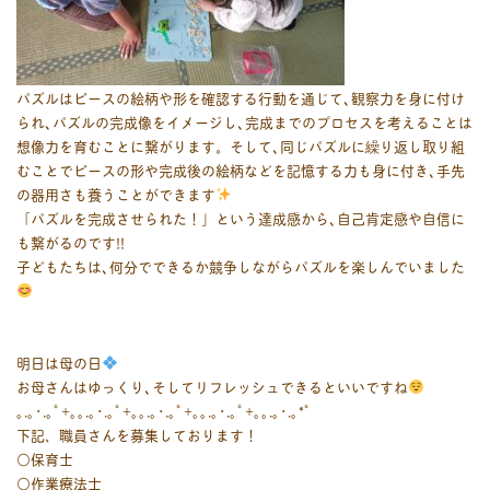
パズルはピースの絵柄や形を確認する行動を通じて､観察力を身に付け
られ､パズルの完成像をイメージし､完成までのプロセスを考えることは
想像力を育むことに繋がります。そして､同じパズルに繰り返し取り組
むことでピースの形や完成後の絵柄などを記憶する力も身に付き､手先
の器用さも養うことができます
「パズルを完成させられた！」という達成感から､自己肯定感や自信に
も繋がるのです!!
子どもたちは､何分でできるか競争しながらパズルを楽しんでいました
明日は母の日
お母さんはゆっくり､そしてリフレッシュできるといいですね
｡.｡･.｡ﾟ+｡｡.｡･.｡ﾟ+｡｡.｡･.｡ﾟ+｡｡.｡･.｡ﾟ+｡｡.｡･.｡*ﾟ
下記、職員さんを募集しております！
○保育士
○作業療法士