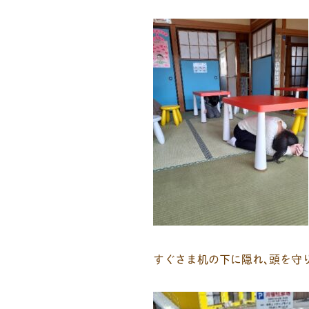
すぐさま机の下に隠れ､頭を守