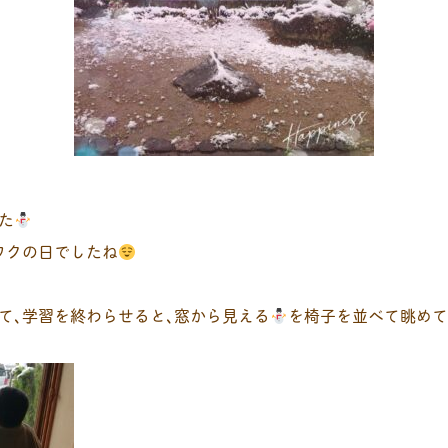
た
ワクの日でしたね
て､学習を終わらせると､窓から見える
を椅子を並べて眺め