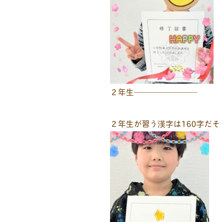
２年生────────
２年生が習う漢字は160字だ