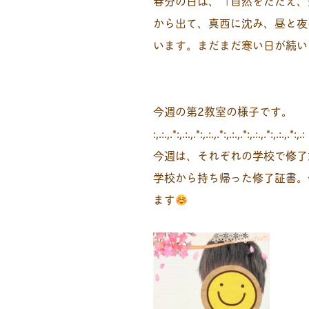
春分の日は、「自然をたたえ、
から出て、真西に沈み、昼と夜
います。まだまだ寒い日が続い
今週の第2教室の様子です。
:,.:.,.*:,.:.,.*:,.:.,.*:,.:.,.*:,.:.,.*:,.:.,.*:,.:
今週は、それぞれの学校で修了
学校から持ち帰った修了証書。
ます