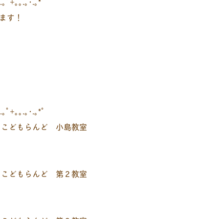
.｡ﾟ+｡｡.｡･.｡*ﾟ
ます！
.｡ﾟ+｡｡.｡･.｡*ﾟ
 こどもらんど 小島教室
 こどもらんど 第２教室