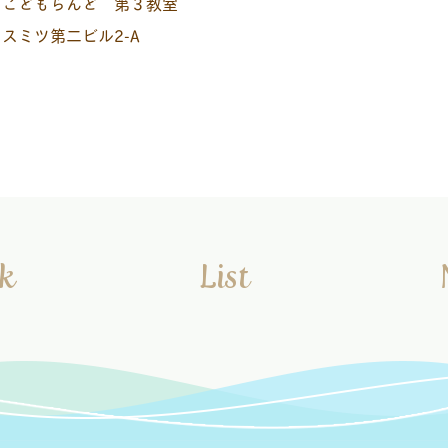
 こどもらんど 第３教室
ヤスミツ第二ビル2-A
k
List