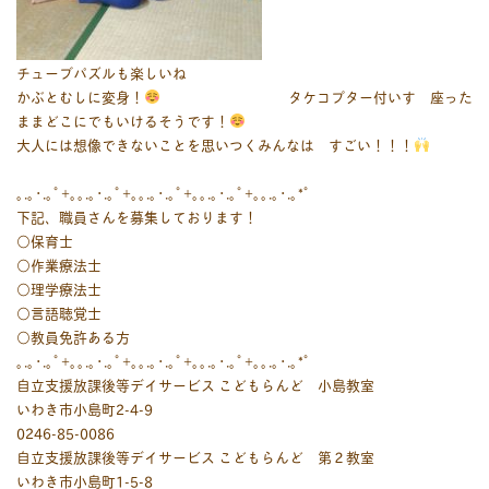
チューブパズルも楽しいね
かぶとむしに変身！
タケコプター付いす 座った
ままどこにでもいけるそうです！
大人には想像できないことを思いつくみんなは すごい！！！
｡.｡･.｡ﾟ+｡｡.｡･.｡ﾟ+｡｡.｡･.｡ﾟ+｡｡.｡･.｡ﾟ+｡｡.｡･.｡*ﾟ
下記、職員さんを募集しております！
○保育士
○作業療法士
○理学療法士
○言語聴覚士
○教員免許ある方
｡.｡･.｡ﾟ+｡｡.｡･.｡ﾟ+｡｡.｡･.｡ﾟ+｡｡.｡･.｡ﾟ+｡｡.｡･.｡*ﾟ
自立支援放課後等デイサービス こどもらんど 小島教室
いわき市小島町2-4-9
0246-85-0086
自立支援放課後等デイサービス こどもらんど 第２教室
いわき市小島町1-5-8