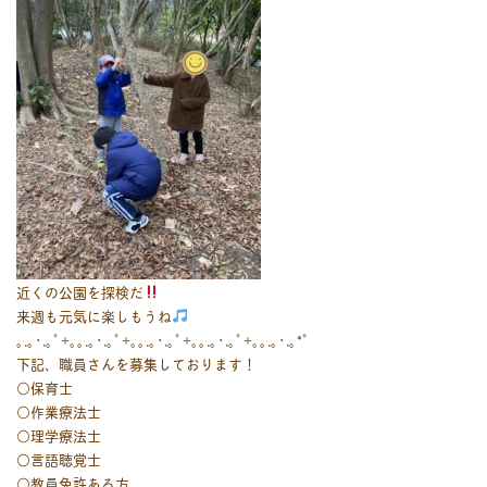
近くの公園を探検だ
来週も元気に楽しもうね
｡.｡･.｡ﾟ+｡｡.｡･.｡ﾟ+｡｡.｡･.｡ﾟ+｡｡.｡･.｡ﾟ+｡｡.｡･.｡*ﾟ
下記、職員さんを募集しております！
○保育士
○作業療法士
○理学療法士
○言語聴覚士
○教員免許ある方