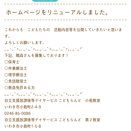
ホームページをリニューアルしました。
これからも こどもたちの 活動内容等を公開していきたいと思いま
す。
よろしくお願いします。
｡.｡･.｡ﾟ+｡｡.｡･.｡ﾟ+｡｡.｡･.｡ﾟ+｡｡.｡･.｡ﾟ+｡｡.｡･.｡*ﾟ
下記、職員さんを募集しております！
○保育士
○作業療法士
○理学療法士
○言語聴覚士
○教員免許ある方
｡.｡･.｡ﾟ+｡｡.｡･.｡ﾟ+｡｡.｡･.｡ﾟ+｡｡.｡･.｡ﾟ+｡｡.｡･.｡*ﾟ
自立支援放課後等デイサービス こどもらんど 小島教室
いわき市小島町2-4-9
0246-85-0086
自立支援放課後等デイサービス こどもらんど 第２教室
いわき市小島町1-5-8