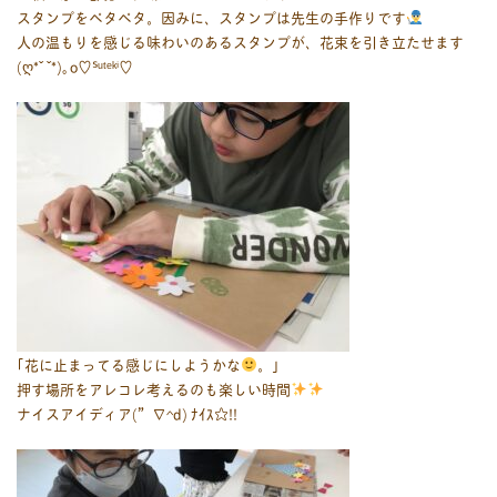
スタンプをペタペタ。因みに、スタンプは先生の手作りです
人の温もりを感じる味わいのあるスタンプが、花束を引き立たせます
(ღ*ˇ ˇ*)｡o♡ᔆᵘᵗᵉᵏⁱ♡
｢花に止まってる感じにしようかな
。｣
押す場所をアレコレ考えるのも楽しい時間
ナイスアイディア(”∇^d) ﾅｲｽ☆!!