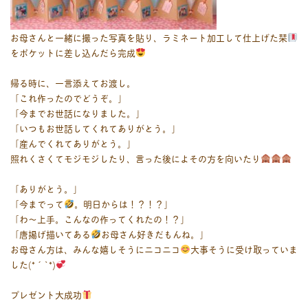
お母さんと一緒に撮った写真を貼り、ラミネート加工して仕上げた栞
をポケットに差し込んだら完成
帰る時に、一言添えてお渡し。
「これ作ったのでどうぞ。」
「今までお世話になりました。」
「いつもお世話してくれてありがとう。」
「産んでくれてありがとう。」
照れくさくてモジモジしたり、言った後によその方を向いたり
「ありがとう。」
「今までって
。明日からは！？！？」
「わ〜上手。こんなの作ってくれたの！？」
「唐揚げ描いてある
お母さん好きだもんね。」
お母さん方は、みんな嬉しそうにニコニコ
大事そうに受け取っていま
した(*´`*)
プレゼント大成功