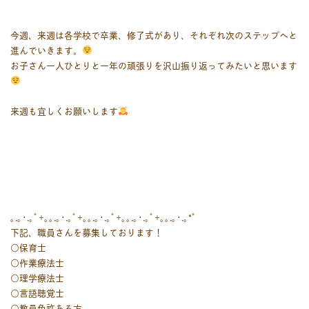
今週、来週は各学校で卒業、修了式があり、それぞれ次のステップへと
進んでいきます。
お子さん一人ひとりと一年の頑張りを沢山振り返ってみたいと思います
来週も宜しくお願いします
｡.｡･.｡ﾟ+｡｡.｡･.｡ﾟ+｡｡.｡･.｡ﾟ+｡｡.｡･.｡ﾟ+｡｡.｡･.｡*ﾟ
下記、職員さんを募集しております！
○保育士
○作業療法士
○理学療法士
○言語聴覚士
○教員免許ある方