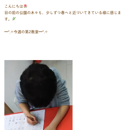
こんにちは
目の前の公園の木々も、少しずつ春へと近づいてきている様に感じま
す。
━*⁠.⁠✧今週の第2教室━⁠*⁠.⁠✧