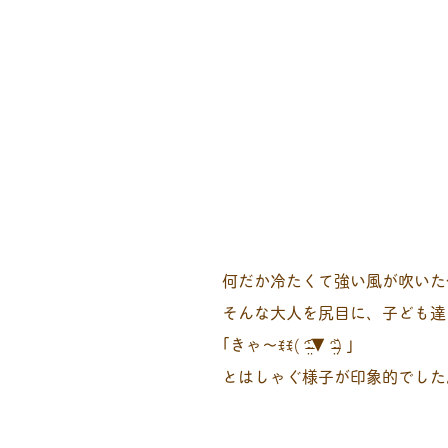
何だか冷たくて強い風が吹いた
そんな大人を尻目に、子ども達
｢きゃ〜ꉂꉂ( ᵔ̴̶̤᷄▼ ᵔ̴̶̤᷅) ｣
とはしゃぐ様子が印象的でした