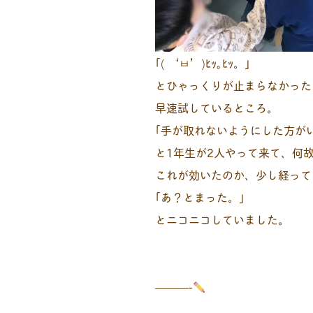
｢( ‘ㅂ’)ﾋｯ｡ﾋｯ。｣
とひゃっくりが止まらなかった
早速試しているところ。
｢手が取れないようにした方が
と1年生が2人やって来て、何
これが効いたのか、少し経って
｢あ？とまった。｣
とニコニコしていました。
———-