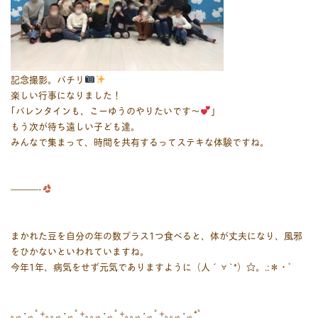
記念撮影。パチリ
楽しい行事になりました！
｢バレンタインも、こーゆうのやりたいです〜︎
｣
もう次が待ち遠しい子ども達。
みんなで集まって、時間を共有するってステキな体験ですね。
———-
まかれた豆を自分の年の数プラス1つ食べると、体が丈夫になり、風邪
をひかないといわれていますね。
今年1年、病気をせず元気でありますように（人´∀`*）☆。.:＊・゜
｡.｡･.｡ﾟ+｡｡.｡･.｡ﾟ+｡｡.｡･.｡ﾟ+｡｡.｡･.｡ﾟ+｡｡.｡･.｡*ﾟ