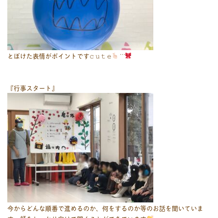
とぼけた表情がポイントです𝚌 𝚞 𝚝 𝚎
͗ ͗‬ ͗
『行事スタート』
今からどんな順番で進めるのか、何をするのか等のお話を聞いていま