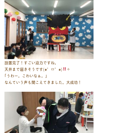
設置完了！すごい迫力ですね。
天井まで届きそうです(๑°ㅁ°๑)
✧
｢うわー。こわいなぁ。｣
なんていう声も聞こえてきました。大成功！