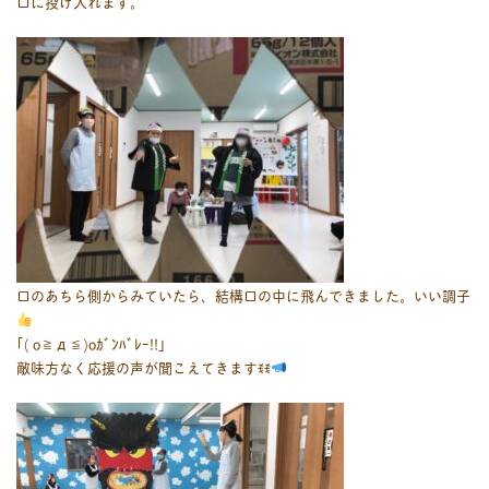
口に投げ入れます。
口のあちら側からみていたら、結構口の中に飛んできました。いい調子
｢( o≧д≦)oｶﾞﾝﾊﾞﾚｰ!!｣
敵味方なく応援の声が聞こえてきますꉂꉂ