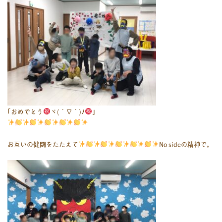
｢おめでとう
ヾ(´∇｀)ﾉ
｣
お互いの健闘をたたえて
No sideの精神で。