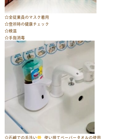
☆全従業員のマスク着用
☆登所時の健康チェック
☆検温
☆手指消毒
☆石鹸での手洗い
使い捨てペーパータオルの使用