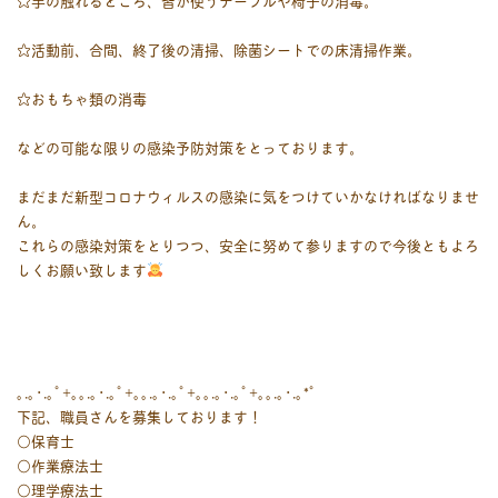
☆手の触れるところ、皆が使うテーブルや椅子の消毒。
☆活動前、合間、終了後の清掃、除菌シートでの床清掃作業。
☆おもちゃ類の消毒
などの可能な限りの感染予防対策をとっております。
まだまだ新型コロナウィルスの感染に気をつけていかなければなりませ
ん。
これらの感染対策をとりつつ、安全に努めて参りますので今後ともよろ
しくお願い致します
｡.｡･.｡ﾟ+｡｡.｡･.｡ﾟ+｡｡.｡･.｡ﾟ+｡｡.｡･.｡ﾟ+｡｡.｡･.｡*ﾟ
下記、職員さんを募集しております！
○保育士
○作業療法士
○理学療法士