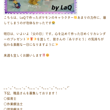
こちらは、LaQで作ったポケモンのキャラクター
あまりの力作に、壊
してしまうのが勿体なかったです
明日は、いよいよ「父の日」です。心を込めて作った日めくりカレンダ
ーのプレゼント
を渡して、皆さんの「ありがとう」の気持ちが
伝わる素敵な一日になりますように
来週も宜しくお願いします
｡.｡･.｡ﾟ+｡｡.｡･.｡ﾟ+｡｡.｡･.｡ﾟ+｡｡.｡･.｡ﾟ+｡｡.｡･.｡*ﾟ
下記、職員さんを募集しております！
○保育士
○作業療法士
○理学療法士