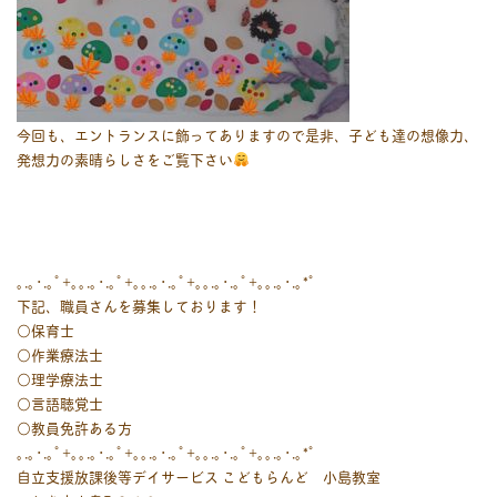
今回も、エントランスに飾ってありますので是非、子ども達の想像力、
発想力の素晴らしさをご覧下さい
｡.｡･.｡ﾟ+｡｡.｡･.｡ﾟ+｡｡.｡･.｡ﾟ+｡｡.｡･.｡ﾟ+｡｡.｡･.｡*ﾟ
下記、職員さんを募集しております！
○保育士
○作業療法士
○理学療法士
○言語聴覚士
○教員免許ある方
｡.｡･.｡ﾟ+｡｡.｡･.｡ﾟ+｡｡.｡･.｡ﾟ+｡｡.｡･.｡ﾟ+｡｡.｡･.｡*ﾟ
自立支援放課後等デイサービス こどもらんど 小島教室