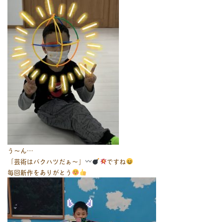
う～ん…
「芸術はバクハツだぁ～」
ですね
毎回新作をありがとう