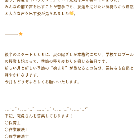
みんなの前で声を出すことが苦手でも、友達を助けたい気持ちから自然
と大きな声を出す姿
が見られました
。
———-
後半のスタートとともに、夏の陽ざしが本格的になり、学校ではプール
の授業も始まって、季節の移り変わりを感じる毎日です。
新しい月と新しい季節の“始まり”が重なるこの時期、気持ちも自然と
軽やかになります。
今月もどうぞよろしくお願いいたします。
｡.｡･.｡ﾟ+｡｡.｡･.｡ﾟ+｡｡.｡･.｡ﾟ+｡｡.｡･.｡ﾟ+｡｡.｡･.｡*ﾟ
下記、職員さんを募集しております！
○保育士
○作業療法士
○理学療法士