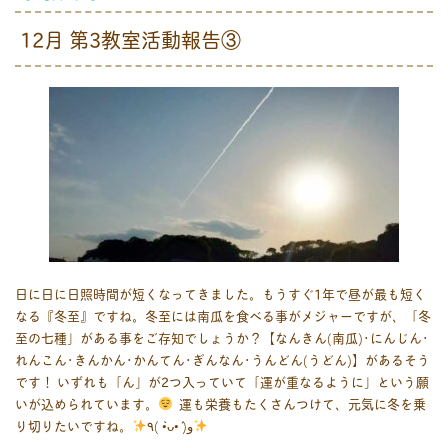
12月 第3教室活動報告③
日に日に日照時間が短くなってきました。もうすぐ1年で昼が最も短く
なる『冬至』ですね。冬至には南瓜を食べる事がメジャーですが、「冬
至の七種」がある事をご存知でしょうか？【なんきん(南瓜)･にんじん･
れんこん･きんかん･かんてん･ぎんなん･うんどん(うどん)】があるそう
です！ いずれも「ん」が2つ入っていて「運が重なるように」という願
いが込められています。
運も栄養もたくさんつけて、元気に冬を乗
り切りたいですね。
٩( •̀ᴗ•́ )و