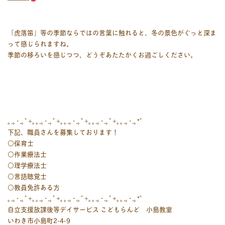
「虎落笛」等の季節ならではの言葉に触れると、冬の景色がぐっと深ま
って感じられますね。
季節の移ろいを感じつつ、どうぞあたたかくお過ごしください。
｡.｡･.｡ﾟ+｡｡.｡･.｡ﾟ+｡｡.｡･.｡ﾟ+｡｡.｡･.｡ﾟ+｡｡.｡･.｡*ﾟ
下記、職員さんを募集しております！
○保育士
○作業療法士
○理学療法士
○言語聴覚士
○教員免許ある方
｡.｡･.｡ﾟ+｡｡.｡･.｡ﾟ+｡｡.｡･.｡ﾟ+｡｡.｡･.｡ﾟ+｡｡.｡･.｡*ﾟ
自立支援放課後等デイサービス こどもらんど 小島教室
いわき市小島町2-4-9