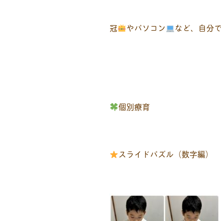
冠
やパソコン
など、自分
個別療育
スライドパズル（数字編）