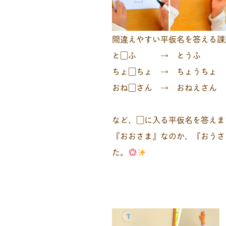
間違えやすい平仮名を答える課
と▢ふ → とうふ
ちょ▢ちょ → ちょうちょ
おね▢さん → おねえさん
など、▢に入る平仮名を答えま
『おおさま』なのか、『おうさ
た。