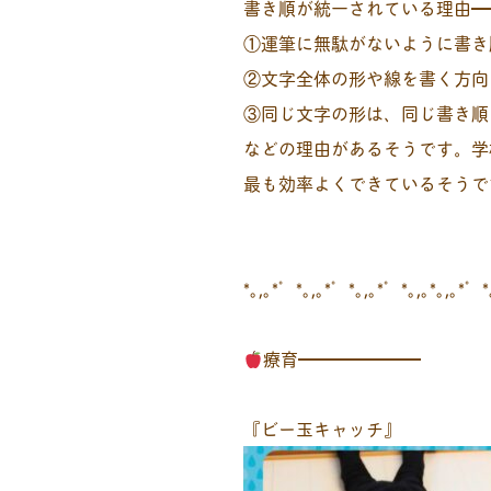
書き順が統一されている理由━
①運筆に無駄がないように書き
②文字全体の形や線を書く方向
③同じ文字の形は、同じ書き順
などの理由があるそうです。学
最も効率よくできているそうで
*｡,｡*゜*｡,｡*゜*｡,｡*゜*｡,｡*｡,｡*゜
療育━━━━━━━
『ビー玉キャッチ』