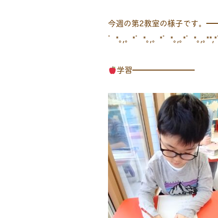
今週の第2教室の様子です。━
゜*｡,。*゜*｡,。*゜*｡,｡*゜*｡,｡**,
学習━━━━━━━━