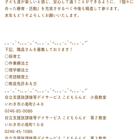
子ども達が楽しいと感じ、安心して通うことができるように、『個々に
合った療育・活動』を充実させるべく今後も精進して参ります。
本年もどうぞよろしくお願いいたします。
｡.｡･.｡ﾟ+｡｡.｡･.｡ﾟ+｡｡.｡･.｡ﾟ+｡｡.｡･.｡ﾟ+｡｡.｡･.｡*ﾟ
下記、職員さんを募集しております！
○保育士
○作業療法士
○理学療法士
○言語聴覚士
○教員免許ある方
｡.｡･.｡ﾟ+｡｡.｡･.｡ﾟ+｡｡.｡･.｡ﾟ+｡｡.｡･.｡ﾟ+｡｡.｡･.｡*ﾟ
自立支援放課後等デイサービス こどもらんど 小島教室
いわき市小島町2-4-9
0246-85-0086
自立支援放課後等デイサービス こどもらんど 第２教室
いわき市小島町1-5-8
0246-45-1086
自立支援放課後等デイサービス こどもらんど 第３教室