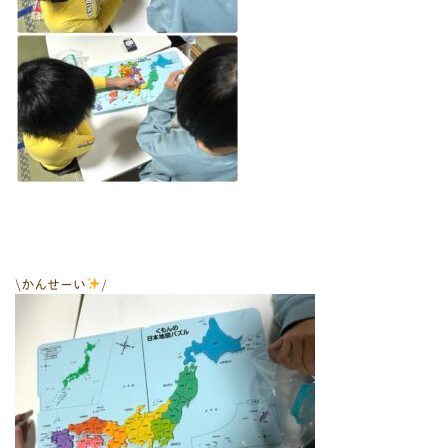
\かんせーい
/