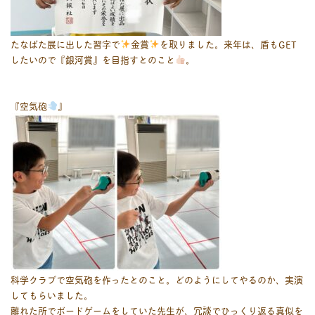
たなばた展に出した習字で
金賞
を取りました。来年は、盾もGET
したいので『銀河賞』を目指すとのこと
。
『空気砲
』
科学クラブで空気砲を作ったとのこと。どのようにしてやるのか、実演
してもらいました。
離れた所でボードゲームをしていた先生が、冗談でひっくり返る真似を