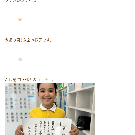
———-
今週の第3教室の様子です。
———-
これ見てL
K !!のコーナー。