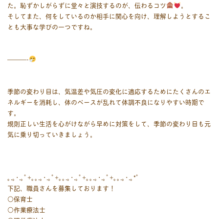
た。恥ずかしがらずに堂々と演技するのが、伝わるコツ
。
そしてまた、何をしているのか相手に関心を向け、理解しようとするこ
とも大事な学びの一つですね。
———-
季節の変わり目は、
気温差や気圧の変化に適応するためにたくさんのエ
ネルギーを消耗し、体のペースが乱れて体調不良になりやすい時期で
す。
規則正しい生活を心がけながら早めに対策をして、季節の変わり目も元
気に乗り切っていきましょう。
｡.｡･.｡ﾟ+｡｡.｡･.｡ﾟ+｡｡.｡･.｡ﾟ+｡｡.｡･.｡ﾟ+｡｡.｡･.｡*ﾟ
下記、職員さんを募集しております！
○保育士
○作業療法士