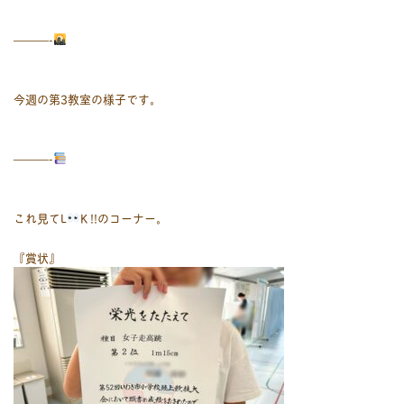
———-
今週の第3教室の様子です。
———-
これ見てL
K !!のコーナー。
『賞状』