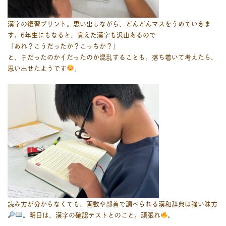
漢字の復習プリント。思い出しながら、どんどんマスをうめていきま
す。6年生にもなると、覚えた漢字も沢山あるので
「あれ？こうだったか？こっちか？」
と、扌だったのか亻だったのか混乱することも。落ち着いて考えたら、
思い出せたようです
。
読み方が分からなくても、画数や部首で調べられる漢和辞典は強い味方
。明日は、漢字の確認テストとのこと。頑張れ
。