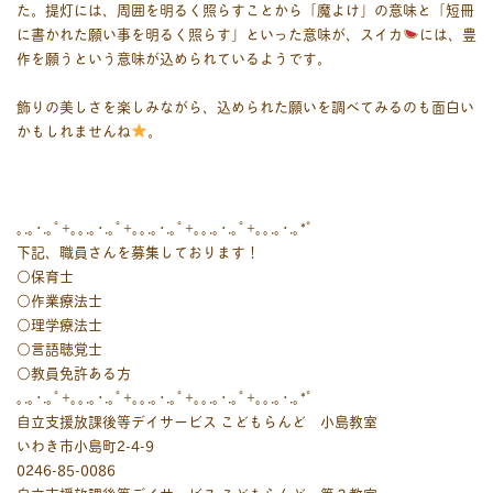
た。提灯には、周囲を明るく照らすことから「魔よけ」の意味と「短冊
に書かれた願い事を明るく照らす」といった意味が、スイカ
には、豊
作を願うという意味が込められているようです。
飾りの美しさを楽しみながら、込められた願いを調べてみるのも面白い
かもしれませんね
。
｡.｡･.｡ﾟ+｡｡.｡･.｡ﾟ+｡｡.｡･.｡ﾟ+｡｡.｡･.｡ﾟ+｡｡.｡･.｡*ﾟ
下記、職員さんを募集しております！
○保育士
○作業療法士
○理学療法士
○言語聴覚士
○教員免許ある方
｡.｡･.｡ﾟ+｡｡.｡･.｡ﾟ+｡｡.｡･.｡ﾟ+｡｡.｡･.｡ﾟ+｡｡.｡･.｡*ﾟ
自立支援放課後等デイサービス こどもらんど 小島教室
いわき市小島町2-4-9
0246-85-0086