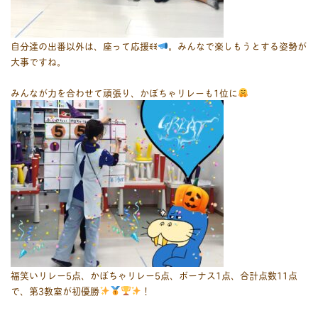
自分達の出番以外は、座って応援ꉂꉂ
。みんなで楽しもうとする姿勢が
大事ですね。
みんなが力を合わせて頑張り、かぼちゃリレーも1位に
福笑いリレー5点、かぼちゃリレー5点、ボーナス1点、合計点数11点
で、第3教室が初優勝
！