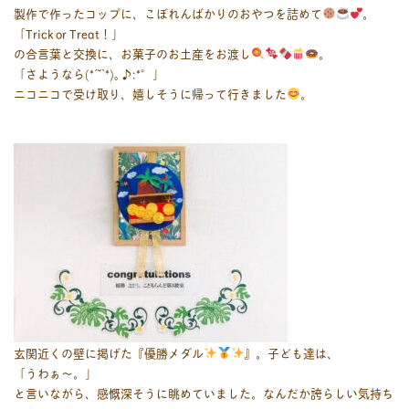
製作で作ったコップに、こぼれんばかりのおやつを詰めて
。
「Trick or Treat！」
の合言葉と交換に、お菓子のお土産をお渡し
。
「さようなら(*ˊ˘ˋ*)｡♪:*°」
ニコニコで受け取り、嬉しそうに帰って行きました
。
玄関近くの壁に掲げた『優勝メダル
』。子ども達は、
「うわぁ〜。」
と言いながら、感慨深そうに眺めていました。なんだか誇らしい気持ち