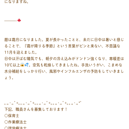
になりますね。
———-
暦は霜月になりました。夏が長かったことと、未だに日中は暑いと感じ
ることで、『霜が降りる季節』という言葉がピンと来ない、不思議な
11月を迎えました。
日中は汗ばむ陽気でも、朝夕の冷え込みがドンドン強くなり、寒暖差は
10℃以上
。空気も乾燥してきましたね。手洗いうがい、こまめな
水分補給をしっかり行い、風邪やインフルエンザの予防をしていきまし
ょう。
｡.｡･.｡ﾟ+｡｡.｡･.｡ﾟ+｡｡.｡･.｡ﾟ+｡｡.｡･.｡ﾟ+｡｡.｡･.｡*ﾟ
下記、職員さんを募集しております！
○保育士
○作業療法士
○理学療法士