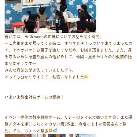
続いては、Halloweenの由来についてお話を聞く時間。
ーご先祖さまが帰ってくる時に、オバケも
くっついて来てしまったの
で、そのオバケにお菓子を渡してなだめ、お帰り頂きました。また、身
を守るために悪霊や魔女の恰好をして、仲間に見せかけたのが仮装の始
まりだそうです―
みんな真剣に聞き入っていました
̖́-‬。
とっても分かりやすくて、勉強になりました
いよいよ教室対抗ゲームの開始！
イベント恒例の教室対抗ゲーム。リレーのタイムで競います
。まだ優
勝メダルを手にしたことのない第3教室。今度こそ！と意気込んで整
列。でも、ちょっと緊張