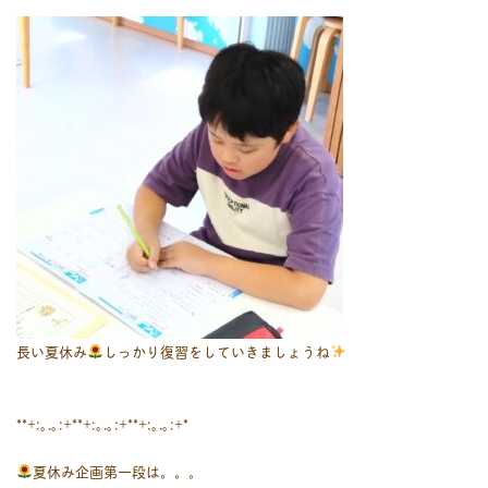
長い夏休み
しっかり復習をしていきましょうね
**+:｡.｡:+**+:｡.｡:+**+:｡.｡:+*
夏休み企画第一段は。。。