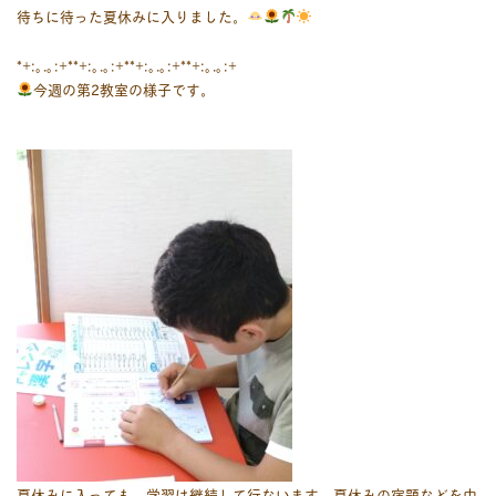
待ちに待った夏休みに入りました。
*+:｡.｡:+**+:｡.｡:+**+:｡.｡:+**+:｡.｡:+
今週の第2教室の様子です。
夏休みに入っても、学習は継続して行ないます。夏休みの宿題などを中