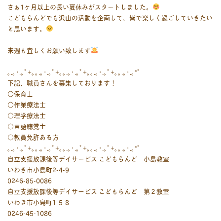
さぁ1ヶ月以上の長い夏休みがスタートしました。
こどもらんどでも沢山の活動を企画して、皆で楽しく過ごしていきたい
と思います。
来週も宜しくお願い致します
｡.｡･.｡ﾟ+｡｡.｡･.｡ﾟ+｡｡.｡･.｡ﾟ+｡｡.｡･.｡ﾟ+｡｡.｡･.｡*ﾟ
下記、職員さんを募集しております！
○保育士
○作業療法士
○理学療法士
○言語聴覚士
○教員免許ある方
｡.｡･.｡ﾟ+｡｡.｡･.｡ﾟ+｡｡.｡･.｡ﾟ+｡｡.｡･.｡ﾟ+｡｡.｡･.｡*ﾟ
自立支援放課後等デイサービス こどもらんど 小島教室
いわき市小島町2-4-9
0246-85-0086
自立支援放課後等デイサービス こどもらんど 第２教室
いわき市小島町1-5-8
0246-45-1086