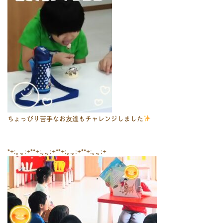
ちょっぴり苦手なお友達もチャレンジしました
*+:｡.｡:+**+:｡.｡:+**+:｡.｡:+**+:｡.｡:+